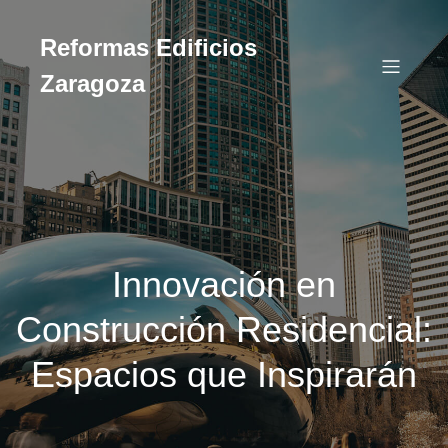
Reformas Edificios
Zaragoza
Innovación en
Construcción Residencial:
Espacios que Inspirarán