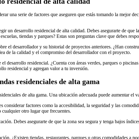
o residencial de alta calidad
iderar una serie de factores que aseguren que estás tomando la mejor deci
gir un desarrollo residencial de alta calidad. Debes asegurarte de que la
 escuelas, tiendas y parques? Estas son preguntas clave que debes respo
sobre el desarrollador y su historial de proyectos anteriores. ¿Han const
dea de la calidad y el compromiso del desarrollador con el proyecto.
el desarrollo residencial. ¿Cuenta con áreas verdes, parques o piscina
llo residencial y agregan valor a tu inversión.
endas residenciales de alta gama
residenciales de alta gama. Una ubicación adecuada puede aumentar el val
es considerar factores como la accesibilidad, la seguridad y las comodi
o cualquier otro lugar que frecuentes.
ación. Debes asegurarte de que la zona sea segura y tenga bajos índices 
ción. ¿Existen tiendas, restaurantes, parques u otras comodidades a po