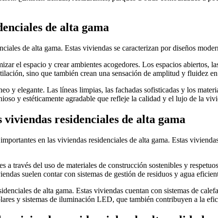
denciales de alta gama
denciales de alta gama. Estas viviendas se caracterizan por diseños mod
izar el espacio y crear ambientes acogedores. Los espacios abiertos, las
tilación, sino que también crean una sensación de amplitud y fluidez en 
eo y elegante. Las líneas limpias, las fachadas sofisticadas y los mater
ioso y estéticamente agradable que refleje la calidad y el lujo de la viv
as viviendas residenciales de alta gama
s importantes en las viviendas residenciales de alta gama. Estas viviend
 es a través del uso de materiales de construcción sostenibles y respetu
iendas suelen contar con sistemas de gestión de residuos y agua eficien
esidenciales de alta gama. Estas viviendas cuentan con sistemas de cale
ares y sistemas de iluminación LED, que también contribuyen a la efici